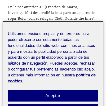
En la pec anterior 3.1 (Creación de Marca,
investigación) desarrollé la idea para una marca de
ropa ‘Bold’ (con el eslogan ‘Cloth Outside the lines’)
y de entre los bocetos de logotipos presentados,
destacó uno de ellos (también recomendado por la
Utilizamos
cookies
propias y de terceros para
tutora) por lo que he basado mi trabajo en ésta Pec
poder ofrecerte correctamente todas las
3.2 (parte 1) en realizar modificaciones en dicho
funcionalidades del sitio web, con fines analíticos
logotipo escogido, probar variaciones e intentar
y para mostrarte publicidad personalizada de
mejorar el mismo.
acuerdo con un perfil elaborado a partir de tus
hábitos de navegación. Puedes aceptar, rechazar
A continuación adjunto los resultados obtenidos y la
o configurar tus preferencias haciendo clic abajo,
fase de creación resumida en fotografías y texto.
u obtener más información en nuestra
política de
Logotipos preliminares propuestos (3.1):
cookies.
Aceptar